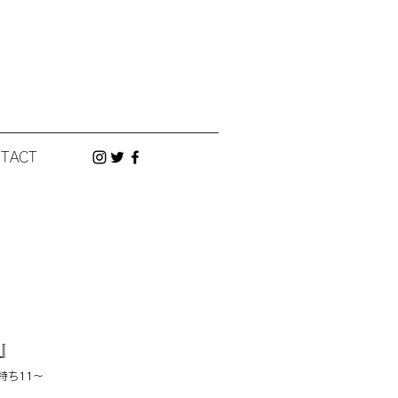
TACT
』
持ち11～