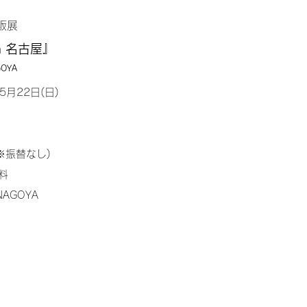
販展
n 名古屋』
GOYA
5月22日(日)
※振替なし)
無料
.NAGOYA
2