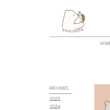
HOM
ARCHIVES
​2025
​2024