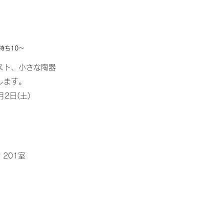
持ち10～
スト、小さな陶器
します。
月2日(土)
 201室