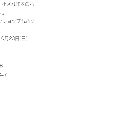
、小さな陶器のハ
す。
ークショップもあり
10月23日(日)
-B
4-7