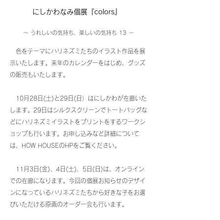
にしかわなみ個展『colors』
〜 うれしいの気持ち、楽しいの気持ち 13 〜
色をテーマにハリネズミたちのイラ
スト作品を展
示いたします。来年のカレンダーをはじめ、グッズ
の販売もいたします。
10月28日(土)と29日(日）はにしかわが在廊いた
します。29日はシルクスクリーンでトートバッグな
どにハリネズミイラストをプリントをするワークシ
ョップも行います。
お申し込みなど詳細について
は、HOW HOUSEのHPをご覧ください。
11月3日(金)、4日(土)、5日(日)は、オンライン
での在廊になります。今回の個展お知らせのデザイ
ンになっているハリネズミたちから好きな子をお選
びいただける原画のオーダー会も行います。