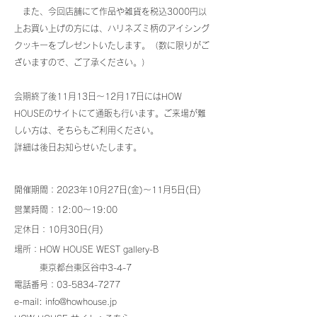
また、今回店舗にて作品や雑貨を税込3
000円以
上お買い上げの方には、ハリネズミ柄のアイシング
クッキーをプレゼントいたします。（数に限りがご
ざいますので、ご了承ください。）
会期終了後
11月13日〜12月17日
にはHOW
HOUSEのサイトにて通販も行います。ご来場が難
しい方は、そちらもご利用ください。
詳細は後日お知らせいたします。
開催期間：
202
3
年10月27日(金)〜11月5日(日)
営業時間：12:00～19:00
定休日：10月30日(月)
場所：HOW HOUSE WEST gallery-B
東京都台東区谷中3-4-7
電話番号：03-5834-7277
e-mail:
info@howhouse.jp