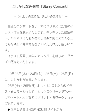
にしかわなみ個展『Starry Concert』
〜 うれしいの気持ち、楽しいの気持ち 1 〜
星空のコンサートをテーマにハリネズミたちのイ
ラ
スト作品を展示いたします。キラキラした星空の
下、ハリネズミたちが奏でる音楽が聞こえてくる…
そんな楽しい雰囲気を感じていただけたら嬉しいで
す。
イラスト原画、来年のカレンダーをはじめ、グッ
ズの販売もいたします。
10月23日(木)・24日(金)・25日(土)・26日(日)
は、にしかわが在廊いたします。
25日(土)・26日(日) は、ハリネズミたちのイラ
ストをコラージュして、シルクスクリーンでTシャ
ツやトートバッグなどにプリントするワークショッ
プも行います。
▶︎お申し込みはHOW HOUSEサイトから