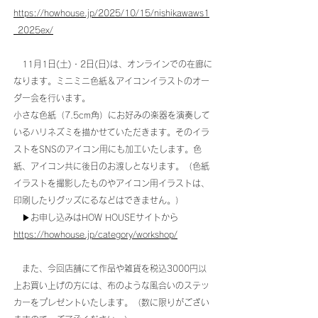
https://howhouse.jp/2025/10/15/nishikawaws1
_2025ex/
11月1日(土)・2日(日)は、オンラインでの在廊に
なります。ミニミニ色紙＆アイコンイラストのオー
ダー会を行います。
小さな色紙（7.5cm角）にお好みの楽器を演奏して
いるハリネズミを描かせていただきます。そのイラ
ストをSNSのアイコン用にも加工いたします。色
紙、アイコン共に後日のお渡しとなります。（色紙
イラストを撮影したものやアイコン用イラストは、
印刷したりグッズにるなどはできません。）
​
▶︎お申し込みはHOW HOUSEサイトから
https://howhouse.jp/category/workshop/
また、今回店舗にて作品や雑貨を税込3
000円以
上お買い上げの方には、布のような風合いのステッ
カーをプレゼントいたします。（数に限りがござい