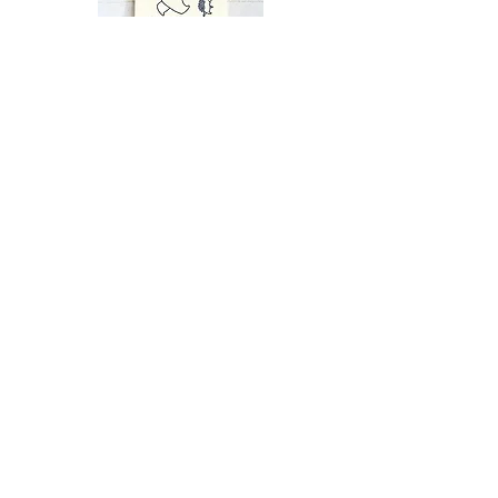
​2026年なみはりねずみカレンダー
はりこと仲間たちの楽しい
イラストのカレンダー
ショップへ
​音符速読カード
はりこととしろくまくんと一緒に
​楽しく音符が学べます
Amazon サイトへ